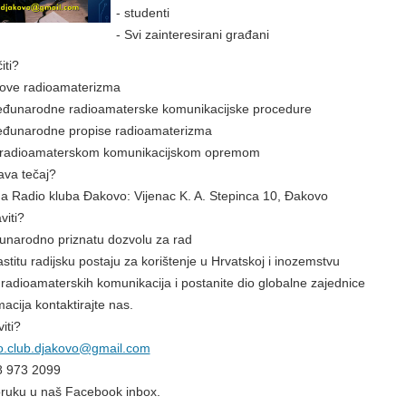
- studenti
- Svi zainteresirani građani
iti?
ove radioamaterizma
eđunarodne radioamaterske komunikacijske procedure
eđunarodne propise radioamaterizma
d radioamaterskom komunikacijskom opremom
ava tečaj?
ma Radio kluba Đakovo: Vijenac K. A. Stepinca 10, Đakovo
viti?
unarodno priznatu dozvolu za rad
astitu radijsku postaju za korištenje u Hrvatskoj i inozemstvu
t radioamaterskih komunikacija i postanite dio globalne zajednice
macija kontaktirajte nas.
iti?
o.club.djakovo@gmail.com
98 973 2099
 poruku u naš Facebook inbox.