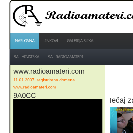
NASLOVNA
LINKOVI
GALERIJA SLIKA
9A - HRVATSKA
9A - RADIOAMATERI
www.radioamateri.com
11.01.2007. registrirana domena
www.radioamateri.com
9A0CC
Tečaj z