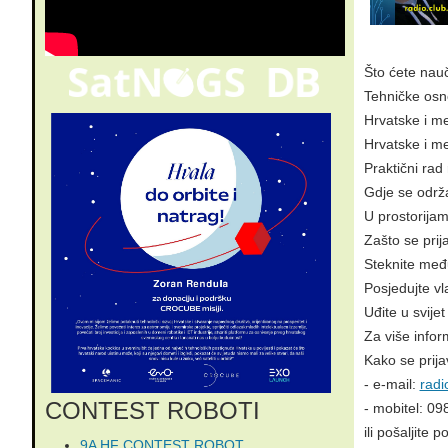
Što ćete nauč
Tehničke osn
Hrvatske i m
Hrvatske i m
Praktični ra
Gdje se održ
U prostorija
Zašto se prija
Steknite međ
Posjedujte vl
Uđite u svije
Za više infor
Kako se prijav
- e-mail:
radi
CONTEST ROBOTI
- mobitel: 0
ili pošaljite
9A HF CONTEST ROBOT