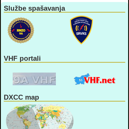
Službe spašavanja
VHF portali
DXCC map