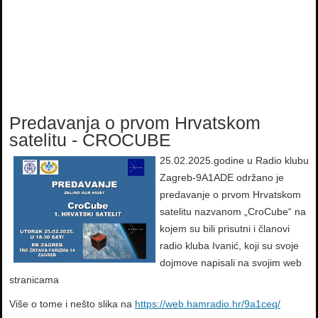
Predavanja o prvom Hrvatskom
satelitu - CROCUBE
25.02.2025.godine u Radio klubu
Zagreb-9A1ADE održano je
predavanje o prvom Hrvatskom
satelitu nazvanom „CroCube“ na
kojem su bili prisutni i članovi
radio kluba Ivanić, koji su svoje
dojmove napisali na svojim web
stranicama
Više o tome i nešto slika na
https://web.hamradio.hr/9a1ceq/